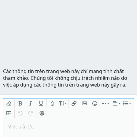
Các thông tin trên trang web này chỉ mang tính chất
tham khảo. Chúng tôi không chịu trách nhiệm nào do
việc áp dụng các thông tin trên trang web này gây ra.
Xóa định dạng
In đậm
In nghiêng
Gạch chân
Màu chữ
Kích thước
Chèn liên kết
Chèn hình ảnh
Mặt cười
Chèn
Căn lề
Danh
Insert table
Quay lại
Làm lại
Bật/tắt BB code
Viết trả lời...