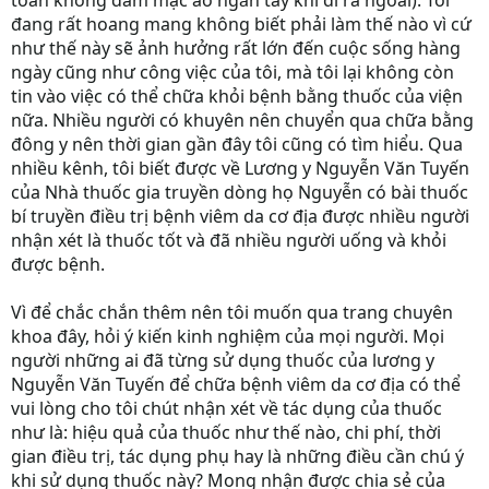
toàn không dám mặc áo ngắn tay khi đi ra ngoài). Tôi
đang rất hoang mang không biết phải làm thế nào vì cứ
như thế này sẽ ảnh hưởng rất lớn đến cuộc sống hàng
ngày cũng như công việc của tôi, mà tôi lại không còn
tin vào việc có thể chữa khỏi bệnh bằng thuốc của viện
nữa. Nhiều người có khuyên nên chuyển qua chữa bằng
đông y nên thời gian gần đây tôi cũng có tìm hiểu. Qua
nhiều kênh, tôi biết được về Lương y Nguyễn Văn Tuyến
của Nhà thuốc gia truyền dòng họ Nguyễn có bài thuốc
bí truyền điều trị bệnh viêm da cơ địa được nhiều người
nhận xét là thuốc tốt và đã nhiều người uống và khỏi
được bệnh.
Vì để chắc chắn thêm nên tôi muốn qua trang chuyên
khoa đây, hỏi ý kiến kinh nghiệm của mọi người. Mọi
người những ai đã từng sử dụng thuốc của lương y
Nguyễn Văn Tuyến để chữa bệnh viêm da cơ địa có thể
vui lòng cho tôi chút nhận xét về tác dụng của thuốc
như là: hiệu quả của thuốc như thế nào, chi phí, thời
gian điều trị, tác dụng phụ hay là những điều cần chú ý
khi sử dụng thuốc này? Mong nhận được chia sẻ của