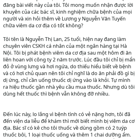
đăng bài viết này của tôi. Tôi mong muốn nhận được lời
khuyên của các bác sĩ, kinh nghiệm chữa bệnh của mọi
người và xin hỏi thêm về Lương y Nguyễn Văn Tuyến
chữa viêm da cơ địa có tốt không?
Tôi tên là Nguyễn Thị Lan, 25 tuổi, hiện nay đang làm
chuyên viên CSKH cá nhân của một ngân hàng tại Hà
Nội. Tôi bị phát bệnh viêm da cơ địa sau một hôm đi ăn
liên hoan với công ty 2 năm trước. Lúc đầu tôi chỉ bị mẩn
đỏ ở vùng lưng và hơi ngứa, do thiếu hiểu biết về bệnh
và có hơi chủ quan nên tôi chỉ nghĩ là do ăn phải đồ gì bị
dị ứng, chỉ cần uống thuốc dị ứng vào là khỏi. Tự mình
ra hiệu thuốc gần nhà yêu cầu mua thuốc. Nhưng dù tôi
dùng hết thuốc thì bệnh vẫn không đỡ nhiều.
Đến lúc này, lo lắng vì bệnh tình có vẻ nặng hơn, tôi đã
đến viện da liễu để khám thì mới biết mình bị viêm da cơ
địa. Bác sĩ có kê cho tôi thuốc về dùng gồm có 2 tuýp
thuốc bôi, 1 loại thuốc uống và thêm 1 chai dưỡng ẩm.