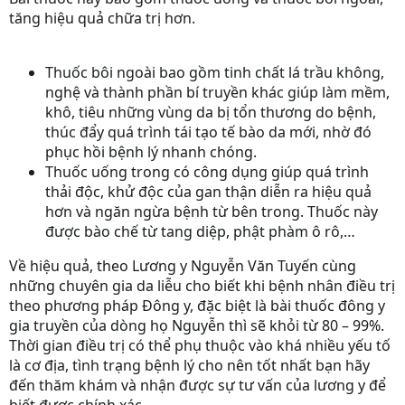
tăng hiệu quả chữa trị hơn.
Thuốc bôi ngoài bao gồm tinh chất lá trầu không,
nghệ và thành phần bí truyền khác giúp làm mềm,
khô, tiêu những vùng da bị tổn thương do bệnh,
thúc đẩy quá trình tái tạo tế bào da mới, nhờ đó
phục hồi bệnh lý nhanh chóng.
Thuốc uống trong có công dụng giúp quá trình
thải độc, khử độc của gan thận diễn ra hiệu quả
hơn và ngăn ngừa bệnh từ bên trong. Thuốc này
được bào chế từ tang diệp, phật phàm ô rô,…
Về hiệu quả, theo Lương y Nguyễn Văn Tuyến cùng
những chuyên gia da liễu cho biết khi bệnh nhân điều trị
theo phương pháp Đông y, đặc biệt là bài thuốc đông y
gia truyền của dòng họ Nguyễn thì sẽ khỏi từ 80 – 99%.
Thời gian điều trị có thể phụ thuộc vào khá nhiều yếu tố
là cơ địa, tình trạng bệnh lý cho nên tốt nhất bạn hãy
đến thăm khám và nhận được sự tư vấn của lương y để