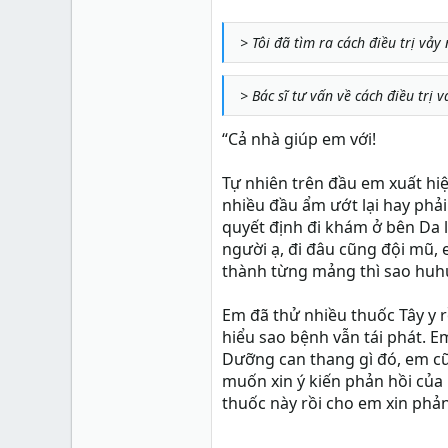
Xu
1,157
> Tôi đã tìm ra cách điều trị vảy
> Bác sĩ tư vấn về cách điều trị
“Cả nhà giúp em với!
Tự nhiên trên đầu em xuất hi
nhiều đầu ẩm ướt lại hay phả
quyết định đi khám ở bên Da l
người ạ, đi đâu cũng đội mũ, 
thành từng mảng thì sao huh
Em đã thử nhiều thuốc Tây y 
hiểu sao bệnh vẫn tái phát. E
Dưỡng can thang gì đó, em cũ
muốn xin ý kiến phản hồi của
thuốc này rồi cho em xin phả