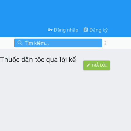
Đăng nhập
Đăng ký
Thuốc dân tộc qua lời kể
TRẢ LỜI