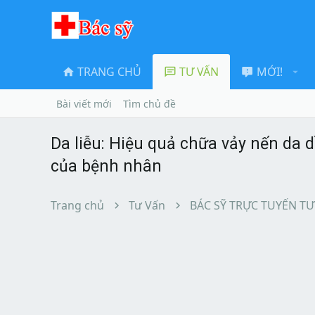
TRANG CHỦ
TƯ VẤN
MỚI!
Bài viết mới
Tìm chủ đề
Da liễu: Hiệu quả chữa vảy nến da 
của bệnh nhân
Trang chủ
Tư Vấn
BÁC SỸ TRỰC TUYẾN TƯ