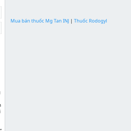
Mua bán thuốc Mg Tan INJ
|
Thuốc Rodogyl
g
n
i
​