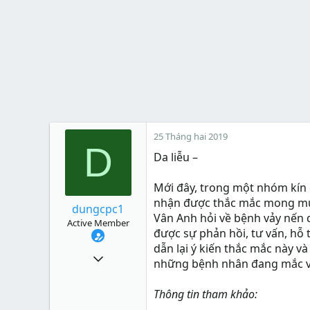
25 Tháng hai 2019
D
Da liễu –
Mới đây, trong một nhóm kín c
nhận được thắc mắc mong muố
dungcpc1
Vân Anh hỏi về bệnh vảy nến d
Active Member
được sự phản hồi, tư vấn, hỗ 
dẫn lại ý kiến thắc mắc này v
2,594
những bệnh nhân đang mắc v
3
Thông tin tham khảo:
38