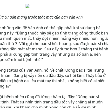
ủa cư dân mạng trước thắc mắc của bạn Vân Anh
ề những vấn đề Vân Anh có thể gặp phải khi sử dụng bài
ng này: “Dùng thuốc này sẽ gặp tình trạng công thuốc bạn
mà mình quên mất, thấy đột nhiên mảng vảy nhiều hơn, ngứ
ần thứ 3. Vội gọi cho bác sĩ hốt hoảng, sau được bác sĩ chi
tưởng tiền mất tật mang. Sau đấy được hơn 2 tháng thì bện
 phải ai cũng gặp tình trạng vậy nhưng đa số bạn ạ, nên
bạn sớm khỏi bệnh nhé!”
ng status của Vân Anh, hỏi về chất lượng bác sĩ tại Trung
 khám, đang bị vảy nến da đầu đây, sợ hói lắm. Thấy bảo ở
iều trị bệnh da liễu mát tay thì phải, không biết có ai biết
ông ạ?”
một bệnh nhên cũng đã từng khám tại đây: “Đúng bác sĩ
 tình. Thật sự nhìn tình trạng đầu tóc vậy chẳng ai muốn
yên sau khi khám cho mình xong còn chia sẻ với mình