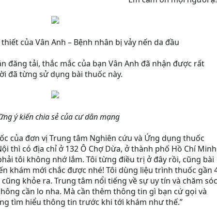
 thiết của Vân Anh – Bệnh nhân bị vảy nến da đầu​
n đăng tải, thắc mắc của bạn Vân Anh đã nhận được rất
i đã từng sử dụng bài thuốc này.
ng ý kiến chia sẻ của cư dân mạng
thuốc của đơn vị Trung tâm Nghiên cứu và Ứng dụng thuốc
ội thì có địa chỉ ở 132 Ô Chợ Dừa, ở thành phố Hồ Chí Minh
phải tôi không nhớ lắm. Tôi từng điều trị ở đây rồi, cũng bài
ến khám mới chắc được nhé! Tôi dùng liệu trình thuốc gần 
ể cũng khỏe ra. Trung tâm nổi tiếng về sự uy tín và chăm só
hông cần lo nha. Mà cần thêm thông tin gì bạn cứ gọi và
ũng tìm hiểu thông tin trước khi tới khám như thế.”