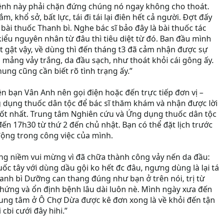
“Bệnh này phải chặn đứng chúng nó ngay không cho thoát.
, khổ sở, bất lực, tái đi tái lại điên hết cả người. Đợt đấy
bài thuốc Thanh bì. Nghe bác sĩ bảo đây là bài thuốc tác
kiểu nguyên nhân từ đâu thì tiêu diệt từ đó. Ban đầu mình
 gật vậy, về dùng thì đến tháng t3 đã cảm nhận được sự
ng mảng vảy trắng, da đầu sạch, như thoát khỏi cái gông ấy.
ung cũng cần biết rõ tình trạng ấy.”
n bạn Vân Anh nên gọi điện hoặc đến trực tiếp đơn vị –
 dụng thuốc dân tộc để bác sĩ thăm khám và nhận được lời
ốt nhất. Trung tâm Nghiên cứu và Ứng dụng thuốc dân tộc
đến 17h30 từ thứ 2 đến chủ nhật. Bạn có thể đặt lịch trước
 động trong công việc của mình.
rong niềm vui mừng vì đã chữa thành công vảy nến da đầu:
ốc tây với dùng dầu gội ko hết đc đâu, ngưng dùng là lại tá
anh bì Dưỡng can thang đúng như bạn ở trên nói, trị từ
u chứng và ổn định bệnh lâu dài luôn nè. Mình ngày xưa đến
Trung tâm ở Ô Chợ Dừa được kê đơn xong là về khỏi đến tận
 cbi cưới đây hihi.”