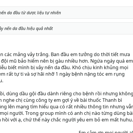
 nến da đầu từ dược liệu tự nhiên
 vảy nến da đầu hiệu quả nhất
ện các mảng vảy trắng. Ban đầu em tưởng do thời tiết mưa
i đội mũ bảo hiểm nên bị gàu nhiều hơn. Ngứa ngáy quá em
iễu biết mình bị vảy nến da đầu. Khó chịu kinh khủng mọi
em rất tự ti và sợ hãi nhỡ 1 ngày bệnh nặng tóc em rụng
u.
rồi, dùng dầu gội đầu dành riêng cho bệnh rồi nhưng khôn
m nghe chị cùng công ty em gợi ý về bài thuốc Thanh bì
ng lên mạng tìm hiểu qua có rất nhiều thông tin nhưng vẫ
 mọi người. Trong group mình có anh chị nào từng dùng bà
n hồi với ạ, chứ thế này chắc người yêu em bỏ em mất huhu.
Em cảm ơn mọi người ạ!”