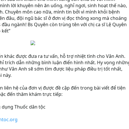
ình lời khuyên nên ăn uống, nghỉ ngơi, sinh hoạt thế nào,
nh. Chuyên môn cao nữa, mình tin bởi vì mình khỏi bệnh
yên đâu, đội ngũ bác sĩ ở đơn vị đọc thông xong mà choáng
s đầu ngành! Bs Quyên còn trùng tên với chị ca sĩ Lệ Quyên
 kết”
n khác được đưa ra tư vấn, hỗ trợ nhiệt tình cho Vân Anh.
 chỉ trích dẫn những bình luận điển hình nhất. Hy vọng nhữn
hư Vân Anh sẽ sớm tìm được liệu pháp điều trị tốt nhất,
i này.
 liên hệ của đơn vị được đề cập đến trong bài viết để tiện
oặc đến thăm khám trực tiếp:
 dụng Thuốc dân tộc
ntoc.org