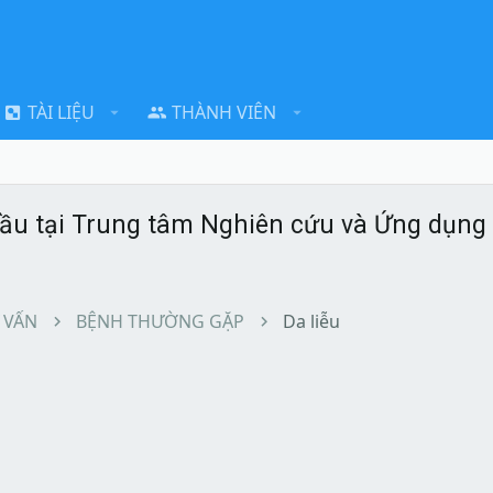
TÀI LIỆU
THÀNH VIÊN
dầu tại Trung tâm Nghiên cứu và Ứng dụng 
 VẤN
BỆNH THƯỜNG GẶP
Da liễu