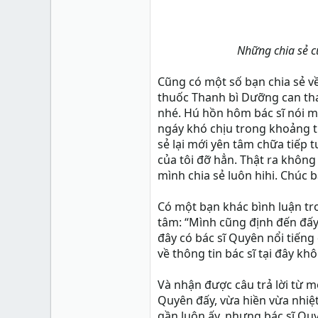
Những chia sẻ c
Cũng có một số bạn chia sẻ v
thuốc Thanh bì Dưỡng can tha
nhé. Hú hồn hôm bác sĩ nói 
ngáy khó chịu trong khoảng tu
sẻ lại mới yên tâm chữa tiếp 
của tôi đỡ hẳn. Thật ra không
mình chia sẻ luôn hihi. Chúc 
Có một bạn khác bình luận tro
tâm: “Mình cũng định đến đấy
đây có bác sĩ Quyên nổi tiếng đ
về thông tin bác sĩ tại đây kh
Và nhận được câu trả lời từ 
Quyên đấy, vừa hiền vừa nhiệt
gần luôn ấy, nhưng bác sĩ Qu