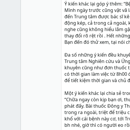
Ý kiến khác lại góp ý thêm: 
Mình ngày trước cũng vật vã lắm
đến Trung tâm được bác sĩ kê 
động kép, cả trong cả ngoài, 
nghe cũng không hiểu lắm gật
thay đổi rõ rệt rồi . Hết nhữ
Bạn đến đó thử xem, tại nói ch
Đa số những ý kiến đều khuyê
Trung tâm Nghiên cứu và Ứng
khuyên cũng như đơn thuốc t
có thời gian làm việc từ 8h00 
để tiết kiệm thời gian và chủ
Một ý kiến khác lại chia sẻ t
“Chữa ngay còn kịp bạn ơi, thu
phát đấy. Bài thuốc Đông y Th
trong ra ngoài, triệt để triệ
khổ với cái bệnh này cơ, tới 
bh nhé, giờ thì có người eo rồi