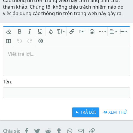
Các thông tin trên trang web này chỉ mang tính chất
tham khảo. Chúng tôi không chịu trách nhiệm nào do
việc áp dụng các thông tin trên trang web này gây ra.
Xóa định dạng
In đậm
In nghiêng
Gạch chân
Màu chữ
Kích thước
Chèn liên kết
Chèn hình ảnh
Mặt cười
Chèn
Căn lề
Danh
Insert table
Quay lại
Làm lại
Bật/tắt BB code
Viết trả lời...
Tên
TRẢ LỜI
XEM THỬ
Facebook
Twitter
Reddit
Tumblr
WhatsApp
Email
Link
Chia sẻ: