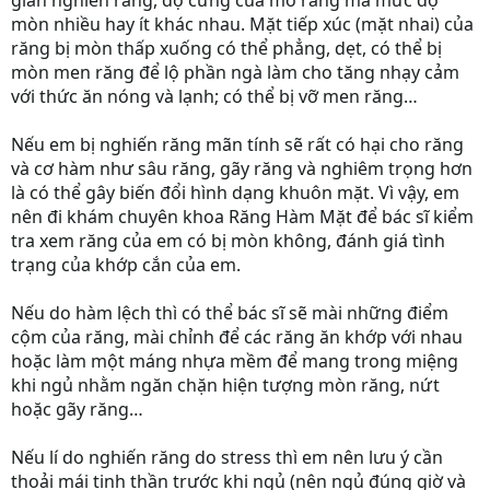
gian nghiến răng, độ cứng của mô răng mà mức độ
mòn nhiều hay ít khác nhau. Mặt tiếp xúc (mặt nhai) của
răng bị mòn thấp xuống có thể phẳng, dẹt, có thể bị
mòn men răng để lộ phần ngà làm cho tăng nhạy cảm
với thức ăn nóng và lạnh; có thể bị vỡ men răng…
Nếu em bị nghiến răng mãn tính sẽ rất có hại cho răng
và cơ hàm như sâu răng, gãy răng và nghiêm trọng hơn
là có thể gây biến đổi hình dạng khuôn mặt. Vì vậy, em
nên đi khám chuyên khoa Răng Hàm Mặt để bác sĩ kiểm
tra xem răng của em có bị mòn không, đánh giá tình
trạng của khớp cắn của em.
Nếu do hàm lệch thì có thể bác sĩ sẽ mài những điểm
cộm của răng, mài chỉnh để các răng ăn khớp với nhau
hoặc làm một máng nhựa mềm để mang trong miệng
khi ngủ nhằm ngăn chặn hiện tượng mòn răng, nứt
hoặc gãy răng…
Nếu lí do nghiến răng do stress thì em nên lưu ý cần
thoải mái tinh thần trước khi ngủ (nên ngủ đúng giờ và