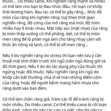
thuốc… Do thiếu canxi. Khi nghiến răng mạnh và nhiều
có thể làm cho bạn bị đau nhức đầu, rối loạn cơ khớp
thái dương hàm, đau tai, có thể bị gãy răng… Mức độ
mòn của răng khi nghiến răng: tuỳ theo thời gian
nghiến răng, độ cứng của mô răng mà mức độ mòn
nhiều hay ít khác nhau. Mặt tiếp xúc (mặt nhai) của răng
bị mòn thấp xuống có thể phẳng, dẹt, có thể bị mòn
men răng để lộ phần ngà làm cho tăng nhạy cảm với
thức ăn nóng và lạnh, có thể bị vỡ men răng…
Nếu lí do nghiến răng do stress thì bạn nên lưu ý cần
thoải mái tinh thần trước khi ngủ (nên ngủ đúng giờ và
đủ thời gian). Nếu lí do do tác dụng phụ của thuốc thì
ngừng hoặc đổi thuốc. Nếu nghiến răng khi ngủ do
khớp cắn bất thường, nha sĩ sẽ mài những điểm cộm
của răng, hoặc để người bệnh mang hàm nhựa cho
răng dưới vào ban đêm.
Có thể làm chân răng giả, trám các lỗ để tránh răng bị
mòn nhiều. Do thiếu canxi: Cơ thể thiếu canxi bị rối loạn
thần kinh, nặng thì gây các cơn co giật, nhẹ thì gây ra