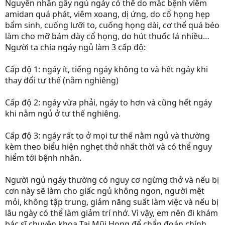
Nguyên nhân gây ngủ ngáy có thể do mắc bệnh viêm
amidan quá phát, viêm xoang, dị ứng, do cổ họng hẹp
bẩm sinh, cuống lưỡi to, cuống họng dài, cơ thể quá béo
làm cho mỡ bám dày cổ họng, do hút thuốc lá nhiều…
Người ta chia ngáy ngủ làm 3 cấp độ:
Cấp độ 1: ngáy ít, tiếng ngáy không to và hết ngáy khi
thay đổi tư thế (nằm nghiêng)
Cấp độ 2: ngáy vừa phải, ngáy to hơn và cũng hết ngáy
khi nằm ngủ ở tư thế nghiêng.
Cấp độ 3: ngáy rất to ở mọi tư thế nằm ngủ và thường
kèm theo biểu hiện nghẹt thở nhất thời và có thể nguy
hiểm tới bệnh nhân.
Người ngủ ngáy thường có nguy cơ ngừng thở và nếu bị
cơn này sẽ làm cho giấc ngủ không ngon, người mệt
mỏi, không tập trung, giảm năng suất làm việc và nếu bị
lâu ngày có thể làm giảm trí nhớ. Vì vậy, em nên đi khám
bác sĩ chuyên khoa Tai Mũi Họng để chẩn đoán chính