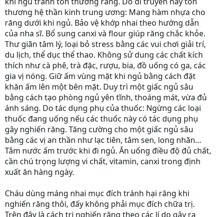
khi ngủ tránh tổn thương răng. Do di truyền hay tổn
thương hệ thần kinh trung ương: Mang hàm nhựa cho
răng dưới khi ngủ. Bảo vệ khớp nhai theo hướng dẫn
của nha sĩ. Bổ sung canxi và flour giúp răng chắc khỏe.
Thư giãn tâm lý, loại bỏ stress bằng các vui chơi giải trí,
du lịch, thể dục thể thao. Không sử dung các chất kích
thích như cà phê, trà đặc, rượu, bia, đồ uống có ga, các
gia vị nóng. Giữ ấm vùng mặt khi ngủ bằng cách đặt
khăn ấm lên một bên mặt. Duy trì một giấc ngủ sâu
bằng cách tạo phòng ngủ yên tĩnh, thoáng mát, vừa đủ
ánh sáng. Do tác dụng phụ của thuốc: Ngừng các loại
thuốc đang uống nếu các thuốc này có tác dụng phụ
gây nghiến răng. Tăng cường cho một giấc ngủ sâu
bằng các vị an thần như lạc tiên, tâm sen, long nhãn…
Tắm nước ấm trước khi đi ngủ. Ăn uống điều độ đủ chất,
cần chú trọng lượng vi chất, vitamin, canxi trong định
xuất ăn hàng ngày.
Cháu dùng máng nhai mục đích tránh hại răng khi
nghiến răng thôi, đấy không phải mục đích chữa trị.
Trên đây là cách trị nghiến răng theo các lí do gây ra