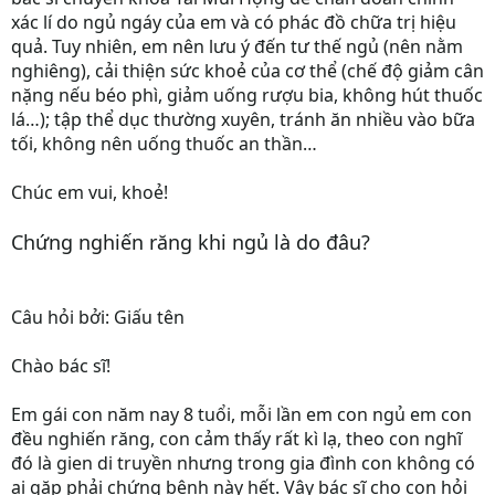
xác lí do ngủ ngáy của em và có phác đồ chữa trị hiệu
quả. Tuy nhiên, em nên lưu ý đến tư thế ngủ (nên nằm
nghiêng), cải thiện sức khoẻ của cơ thể (chế độ giảm cân
nặng nếu béo phì, giảm uống rượu bia, không hút thuốc
lá…); tập thể dục thường xuyên, tránh ăn nhiều vào bữa
tối, không nên uống thuốc an thần…
Chúc em vui, khoẻ!
Chứng nghiến răng khi ngủ là do đâu?
Câu hỏi bởi: Giấu tên
Chào bác sĩ!
Em gái con năm nay 8 tuổi, mỗi lần em con ngủ em con
đều nghiến răng, con cảm thấy rất kì lạ, theo con nghĩ
đó là gien di truyền nhưng trong gia đình con không có
ai gặp phải chứng bệnh này hết. Vậy bác sĩ cho con hỏi