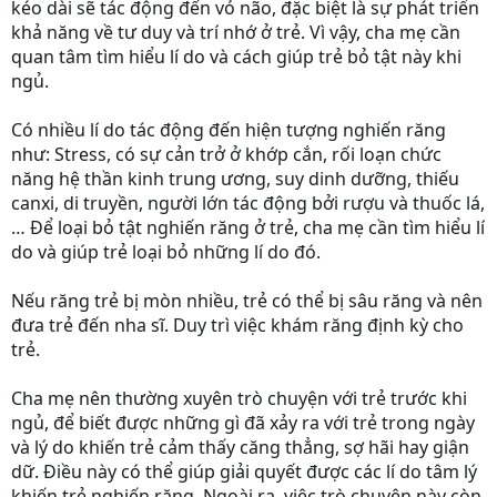
kéo dài sẽ tác động đến vỏ não, đặc biệt là sự phát triển
khả năng về tư duy và trí nhớ ở trẻ. Vì vậy, cha mẹ cần
quan tâm tìm hiểu lí do và cách giúp trẻ bỏ tật này khi
ngủ.
Có nhiều lí do tác động đến hiện tượng nghiến răng
như: Stress, có sự cản trở ở khớp cắn, rối loạn chức
năng hệ thần kinh trung ương, suy dinh dưỡng, thiếu
canxi, di truyền, người lớn tác động bởi rượu và thuốc lá,
… Để loại bỏ tật nghiến răng ở trẻ, cha mẹ cần tìm hiểu lí
do và giúp trẻ loại bỏ những lí do đó.
Nếu răng trẻ bị mòn nhiều, trẻ có thể bị sâu răng và nên
đưa trẻ đến nha sĩ. Duy trì việc khám răng định kỳ cho
trẻ.
Cha mẹ nên thường xuyên trò chuyện với trẻ trước khi
ngủ, để biết được những gì đã xảy ra với trẻ trong ngày
và lý do khiến trẻ cảm thấy căng thẳng, sợ hãi hay giận
dữ. Điều này có thể giúp giải quyết được các lí do tâm lý
khiến trẻ nghiến răng. Ngoài ra, việc trò chuyện này còn