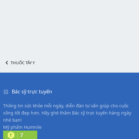
THUỐC TÂY Y
Bác sỹ trực tuyến
Thông tin sức khỏe mỗi ngày, diễn đàn tư vấn giúp cho cuộc
sống tốt đẹp hơn. Hãy ghé thăm Bác sỹ trực tuyến hàng ngày
nhé bạn!
Mỹ phẩm Humnile
7