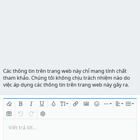
Các thông tin trên trang web này chỉ mang tính chất
tham khảo. Chúng tôi không chịu trách nhiệm nào do
việc áp dụng các thông tin trên trang web này gây ra.
Xóa định dạng
In đậm
In nghiêng
Gạch chân
Màu chữ
Kích thước
Chèn liên kết
Chèn hình ảnh
Mặt cười
Chèn
Căn lề
Danh
Insert table
Quay lại
Làm lại
Bật/tắt BB code
Viết trả lời...