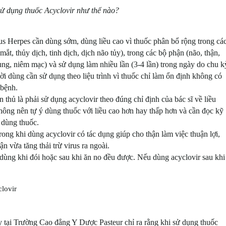
ử dụng thuốc Acyclovir như thế nào?
us Herpes cần dùng sớm, dùng liều cao vì thuốc phân bổ rộng trong cá
ắt, thủy dịch, tinh dịch, dịch não tủy), trong các bộ phận (não, thận,
 cung, niêm mạc) và sử dụng làm nhiều lần (3-4 lần) trong ngày do chu k
ời dùng cần sử dụng theo liệu trình vì thuốc chỉ làm ổn định không có
 bệnh.
ân thủ là phải sử dụng
acyclovir
theo đúng chỉ định của bác sĩ về liều
 Không nên tự ý dùng thuốc với liều cao hơn hay thấp hơn và cần đọc kỹ
 dùng thuốc.
ong khi dùng acyclovir có tác dụng giúp cho thận làm việc thuận lợi,
ận vừa tăng thải trừ virus ra ngoài.
 dùng khi đói hoặc sau khi ăn no đều được. Nếu dùng
acyclovir
sau khi
lovir
y tại Trường
Cao đẳng Y Dược Pasteur
chỉ ra rằng khi sử dụng thuốc