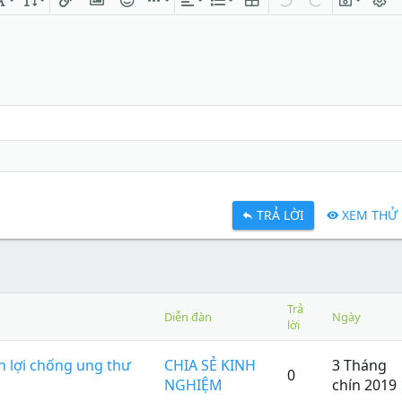
ng
chữ
Phông chữ
Kích thước
Chèn liên kết
Chèn hình ảnh
Mặt cười
Chèn
Căn lề
Danh sách
Insert table
Quay lại
Làm lại
Bản thả
Bật/t
TRẢ LỜI
XEM THỬ
Trả
Diễn đàn
Ngày
lời
ch lợi chống ung thư
CHIA SẺ KINH
3 Tháng
0
NGHIỆM
chín 2019