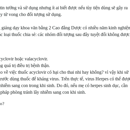
tin tưởng và sử dụng nhưng ít ai biết được nếu tùy tiện dùng sẽ gây ra
y tử vong cho đối tượng sử dụng.
 giảng dạy khoa
văn bằng 2 Cao đẳng Dược
có nhiều năm kinh nghiệ
ác loại thuốc chia sẻ: các nhóm đối tượng sau đây tuyệt đối không được
yclovir hoặc valacyclovir.
quá trị điều trị bệnh thận.
o về việc thuốc acyclovir có hại cho thai nhi hay không? vì vậy khi sử
trước dùng thuốc để kháng virus. Trên thực tế, virus Herpes có thể đượ
 nhiễm sang con trong khi sinh. Do đó, nếu mẹ có herpes sinh dục, cần
n pháp phòng tránh lây nhiễm sang con khi sinh.
ào?