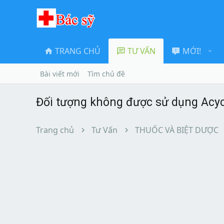
TRANG CHỦ
TƯ VẤN
MỚI!
Bài viết mới
Tìm chủ đề
Đối tượng không được sử dụng Acyc
Trang chủ
Tư Vấn
THUỐC VÀ BIỆT DƯỢC