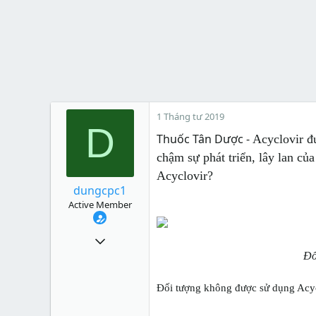
1 Tháng tư 2019
D
Thuốc Tân Dược -
Acyclovir đ
chậm sự phát triển, lây lan c
Acyclovir?
dungcpc1
Active Member
2,594
Đố
3
38
Đối tượng không được sử dụng Acy
Xu
1,157