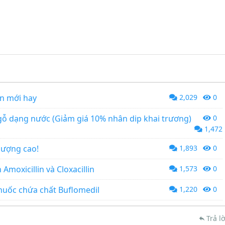
n mới hay
2,029
0
ỗ dạng nước (Giảm giá 10% nhân dip khai trương)
0
1,472
lượng cao!
1,893
0
Amoxicillin và Cloxacillin
1,573
0
thuốc chứa chất Buflomedil
1,220
0
Trả lờ