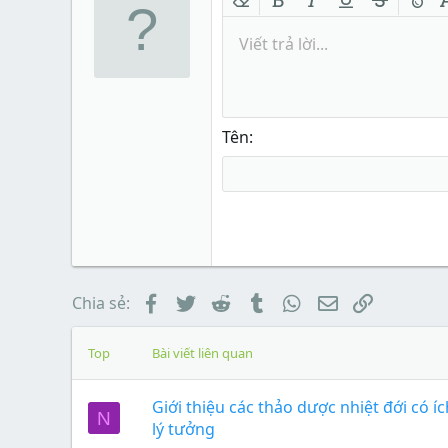
Xóa định dạng
In đậm
In nghiêng
Gạch chân
Gạch nga
Màu 
Viết trả lời...
Tên
Facebook
Twitter
Reddit
Tumblr
WhatsApp
Email
Link
Chia sẻ:
Top
Bài viết liên quan
Giới thiệu các thảo dược nhiệt đới có í
N
lý tưởng