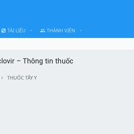
TÀI LIỆU
THÀNH VIÊN
lovir – Thông tin thuốc
THUỐC TÂY Y