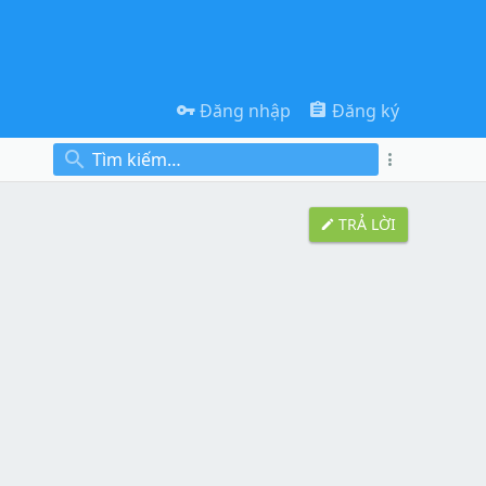
Đăng nhập
Đăng ký
TRẢ LỜI