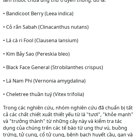
làm thuốc chữa ung thư truyền thống. đó là:
• Bandicoot Berry (Leea indica)
• Cỏ rắn Sabah (Clinacanthus nutans)
• Lá cà ri Fool (Clausena lansium)
• Kim Bảy Sao (Pereskia bleo)
• Black Face General (Strobilanthes crispus)
• Lá Nam Phi (Vernonia amygdalina)
• Cheletree thuần tuý (Vitex trifolia)
Trong các nghiên cứu, nhóm nghiên cứu đã chuẩn bị tất
cả các chất chiết xuất thiết yếu từ lá "tươi", "khỏe mạnh"
và "trưởng thành" từ những cây này và kiểm tra tác
dụng của chúng trên các tế bào từ ung thư vú, buồng
trứng, tử cung, cổ tử cung, bệnh bạch huyết cầu, gan và