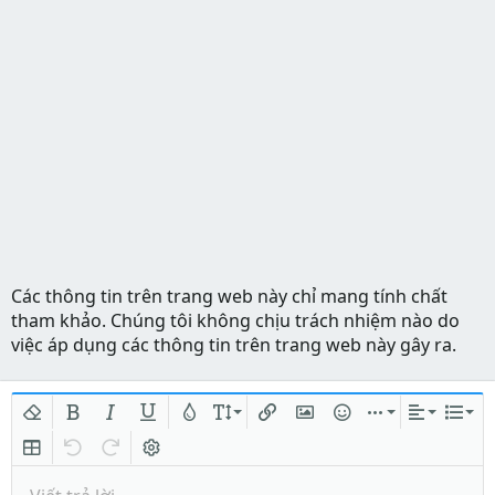
Các thông tin trên trang web này chỉ mang tính chất
tham khảo. Chúng tôi không chịu trách nhiệm nào do
việc áp dụng các thông tin trên trang web này gây ra.
Xóa định dạng
In đậm
In nghiêng
Gạch chân
Màu chữ
Kích thước
Chèn liên kết
Chèn hình ảnh
Mặt cười
Chèn
Căn lề
Danh
Insert table
Quay lại
Làm lại
Bật/tắt BB code