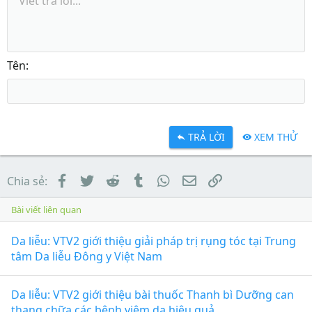
Viết trả lời...
Tên
TRẢ LỜI
XEM THỬ
Facebook
Twitter
Reddit
Tumblr
WhatsApp
Email
Link
Chia sẻ:
Bài viết liên quan
Da liễu: VTV2 giới thiệu giải pháp trị rụng tóc tại Trung
tâm Da liễu Đông y Việt Nam
Da liễu: VTV2 giới thiệu bài thuốc Thanh bì Dưỡng can
thang chữa các bệnh viêm da hiệu quả