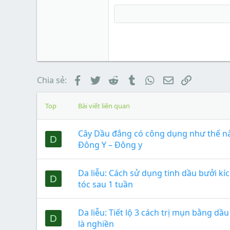
Facebook
Twitter
Reddit
Tumblr
WhatsApp
Email
Link
Chia sẻ:
Top
Bài viết liên quan
Cây Dầu đắng có công dụng như thế n
D
Đông Y – Đông y
Da liễu: Cách sử dụng tinh dầu bưởi kí
D
tóc sau 1 tuần
Da liễu: Tiết lộ 3 cách trị mụn bằng dầ
D
là nghiền