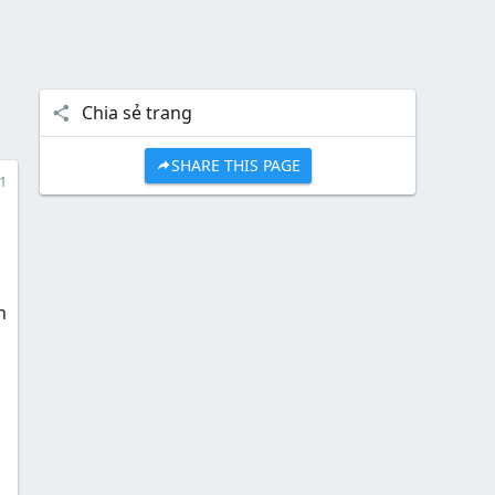
Chia sẻ trang
SHARE THIS PAGE
1
ì
n