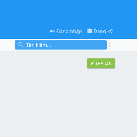
Đăng nhập
Đăng ký
TRẢ LỜI