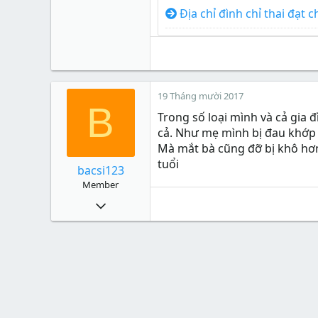
Địa chỉ đình chỉ thai đạt 
19 Tháng mười 2017
B
Trong số loại mình và cả gia 
cả. Như mẹ mình bị đau khớp 3
Mà mắt bà cũng đỡ bị khô hơn
tuổi
bacsi123
Member
34
0
6
40
Xu
0