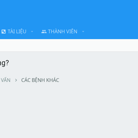
TÀI LIỆU
THÀNH VIÊN
ng?
 VẤN
CÁC BỆNH KHÁC