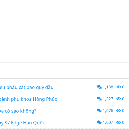
iểu phẫu cắt bao quy đầu
1,188
0
m bệnh phụ khoa Hồng Phúc
1,227
0
hoa có sao không?
1,076
0
xy S7 Edge Hàn Quốc
1,007
0