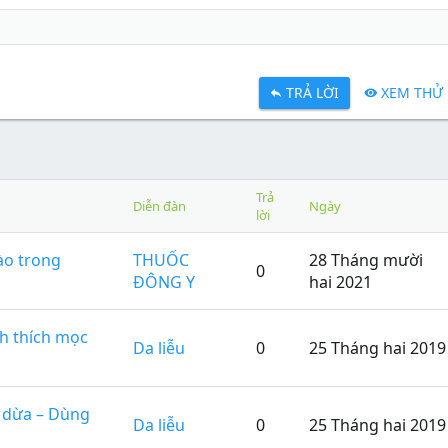
TRẢ LỜI
XEM THỬ
Trả
Diễn đàn
Ngày
lời
ào trong
THUỐC
28 Tháng mười
0
ĐÔNG Y
hai 2021
ch thích mọc
Da liễu
0
25 Tháng hai 2019
u dừa – Dùng
Da liễu
0
25 Tháng hai 2019