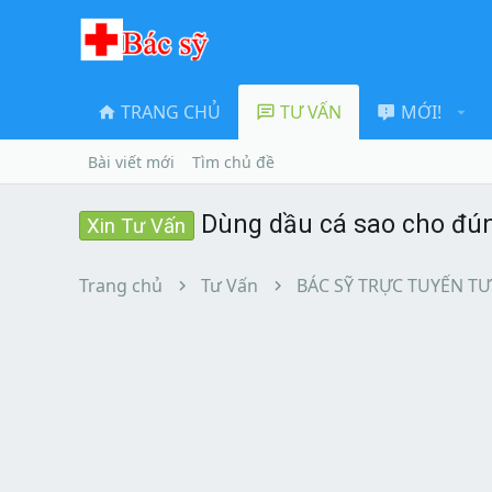
TRANG CHỦ
TƯ VẤN
MỚI!
Bài viết mới
Tìm chủ đề
Dùng dầu cá sao cho đú
Xin Tư Vấn
Trang chủ
Tư Vấn
BÁC SỸ TRỰC TUYẾN TƯ