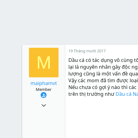
19 Tháng mười 2017
M
Dầu cá có tác dụng vô cùng t
lại là nguyên nhân gây độc n
lượng cũng là một vấn đề qua
Vậy các mom đã tìm được loại
maiphamvt
Nếu chưa có gợi ý nào thì cá
Member
trên thị trường như
Dầu cá N
39
2
8
38