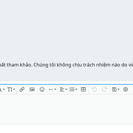
hất tham khảo. Chúng tôi không chịu trách nhiệm nào do vi
ng
chữ
Phông chữ
Kích thước
Chèn liên kết
Chèn hình ảnh
Mặt cười
Chèn
Căn lề
Danh sách
Insert table
Quay lại
Làm lại
Bản thả
Bật/t