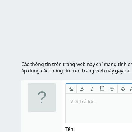
Các thông tin trên trang web này chỉ mang tính c
áp dụng các thông tin trên trang web này gây ra.
Xóa định dạng
In đậm
In nghiêng
Gạch chân
Gạch nga
Màu 
Viết trả lời...
Tên