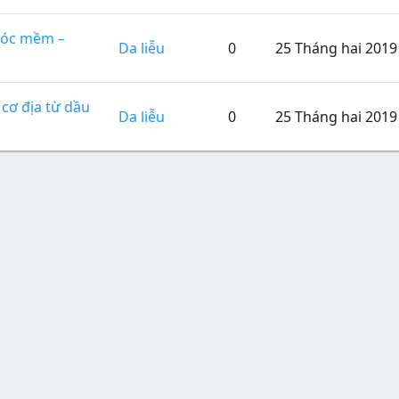
tóc mềm –
Da liễu
0
25 Tháng hai 2019
 cơ địa từ dầu
Da liễu
0
25 Tháng hai 2019