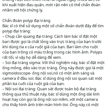
khi xuất hiện đau quặn, mót rặn nên có thể chẩn đoán
nhầm với hội chứng lỵ.
Chẩn đoán polyp đại tràng
Bác sĩ có thể sử dụng một số chẩn đoán dưới đây để tìm
polyp đại tràng:
– Chụp cản quang đại tràng: Cách làm bác sĩ đặt một
bari được gọi là chất lỏng vào trực tràng của bạn trước
khi dùng tia x của ruột già của bạn. Bari làm cho ruột
của bạn trông có màu trắng trong các hình ảnh. Polyps
rất tối, vì vậy họ dễ dàng để xem.
– Soi đại tràng sigma: Với thử nghiệm này, bác sĩ đặt một
ống mỏng, dẻo vào trực tràng. Ống này được gọi là một
sigmoidoscope- ống nội soi,nó có một ánh sáng và
camera ở đầu soi. Bác sĩ dùng ống nội soi quan sát một
phần ba cuối của ruột già của bạn.
– Nội soi đại tràng: Quan sát được toàn bộ đại tràng
thông qua thủ thuật này, bác sĩ dùng một ống dài linh
hoạt hay còn gọi là ống nội soi mềm, với một camera
cho thấy hình ảnh trên màn hình tivi. Ống này có một