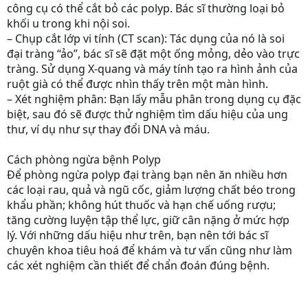
công cụ có thể cắt bỏ các polyp. Bác sĩ thường loại bỏ
khối u trong khi nội soi.
– Chụp cắt lớp vi tính (CT scan): Tác dụng của nó là soi
đại tràng “ảo”, bác sĩ sẽ đặt một ống mỏng, dẻo vào trực
tràng. Sử dụng X-quang và máy tính tạo ra hình ảnh của
ruột già có thể được nhìn thấy trên một màn hình.
– Xét nghiệm phân: Bạn lấy mẫu phân trong dụng cụ đặc
biệt, sau đó sẽ được thử nghiệm tìm dấu hiệu của ung
thư, ví dụ như sự thay đổi DNA và máu.
Cách phòng ngừa bệnh Polyp
Để phòng ngừa polyp đại tràng bạn nên ăn nhiều hơn
các loại rau, quả và ngũ cốc, giảm lượng chất béo trong
khẩu phần; không hút thuốc và hạn chế uống rượu;
tăng cường luyện tập thể lực, giữ cân nặng ở mức hợp
lý. Với những dấu hiệu như trên, bạn nên tới bác sĩ
chuyên khoa tiêu hoá để khám và tư vấn cũng như làm
các xét nghiệm cần thiết để chẩn đoán đúng bệnh.