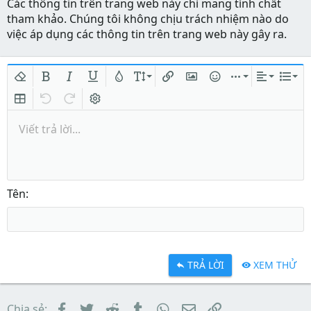
Các thông tin trên trang web này chỉ mang tính chất
tham khảo. Chúng tôi không chịu trách nhiệm nào do
việc áp dụng các thông tin trên trang web này gây ra.
Xóa định dạng
In đậm
In nghiêng
Gạch chân
Màu chữ
Kích thước
Chèn liên kết
Chèn hình ảnh
Mặt cười
Chèn
Căn lề
Danh
Insert table
Quay lại
Làm lại
Bật/tắt BB code
Viết trả lời...
Tên
TRẢ LỜI
XEM THỬ
Facebook
Twitter
Reddit
Tumblr
WhatsApp
Email
Link
Chia sẻ: