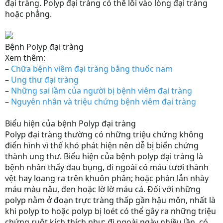
đại tràng. Polyp đại tràng có thể lồi vào lòng đại tràng
hoặc phẳng.
Bệnh Polyp đại tràng
Xem thêm:
–
Chữa bệnh viêm đại tràng bằng thuốc nam
–
Ung thư đại tràng
–
Những sai lầm của người bị bệnh viêm đại tràng
–
Nguyên nhân và triệu chứng bệnh viêm đại tràng
Biểu hiện của bệnh Polyp đại tràng
Polyp đại tràng thường có những triệu chứng không
điển hình vì thế khó phát hiện nên dễ bị biến chứng
thành ung thư. Biểu hiện của bệnh polyp đại tràng là
bệnh nhân thấy đau bụng, đi ngoài có máu tươi thành
vệt hay loang ra trên khuôn phân; hoặc phân lẫn nhày
máu màu nâu, đen hoặc lờ lờ máu cá. Đối với những
polyp nằm ở đoạn trực tràng thấp gần hậu môn, nhất là
khi polyp to hoặc polyp bị loét có thể gây ra những triệu
chứng ruột kích thích như: đi ngoài ngày nhiều lần, có