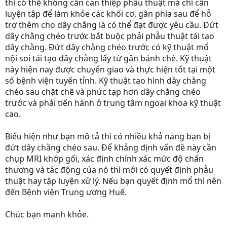
thì có thể không cần can thiệp phẫu thuật mà chỉ cần
luyện tập để làm khỏe các khối cơ, gân phía sau để hỗ
trợ thêm cho dây chằng là có thể đạt được yêu cầu. Đứt
dây chằng chéo trước bắt buộc phải phẫu thuật tái tạo
dây chằng. Đứt dây chằng chéo trước có kỹ thuật mổ
nội soi tái tạo dây chằng lấy từ gân bánh chè. Kỹ thuật
này hiện nay được chuyển giao và thực hiện tốt tại một
số bệnh viện tuyến tỉnh. Kỹ thuật tạo hình dây chằng
chéo sau chặt chẽ và phức tạp hơn dây chằng chéo
trước và phải tiến hành ở trung tâm ngoại khoa kỹ thuật
cao.
Biểu hiện như bạn mô tả thì có nhiều khả năng bạn bị
đứt dây chằng chéo sau. Để khẳng định vấn đề này cần
chụp MRI khớp gối, xác định chính xác mức độ chấn
thương và tác động của nó thì mới có quyết định phẫu
thuật hay tập luyện xử lý. Nếu bạn quyết định mổ thì nên
đến Bệnh viện Trung ương Huế.
Chúc bạn mạnh khỏe.