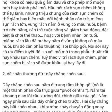
nội khoa có hiệu quả giảm đau và cho phép mổ muộn
hơn hay tránh phải mổ. Hầu hết rách sụn chêm không
thể tự lành, nhưng triệu chứng của rách sụn chêm có
thể giảm hay biến mất. Với bệnh nhân còn trẻ, miếng
sụn rách lớn, vùng rách nằm ở vùng có máu nuôi, bệnh
trở nên nặng, cản trở cuộc sống và giảm hoạt động, đặc
biệt là chơi thể thao… hoặc với bệnh nhân lớn tuổi,
miếng rách lâu đã hư hay nằm ở vùng không có máu
nuôi, khi đó cần phẫu thuật nội soi khớp gối. Nội soi này
có ưu điểm tuyệt đối so với mổ mở trong phẫu thuật cắt
hay khâu sụn chêm. Tuỳ theo vị trí rách sụn chêm, phần
sụn chêm bị rách sẽ được khâu lại hay lấy đi.
2, Về chấn thương đứt dây chằng chéo sau:
Dây chằng chéo sau nằm ở trung tâm khớp gối (nó là
một thành phần của trục giữa “pivot central”). Nằm tại
khoang gian lồi cầu xương đùi, chính giữa của gối. Nằm
ngay phía sau của dây chằng chéo trước . Hai dây chằng
này bắt chéo nhau, khi xương chày chuyển động xoay