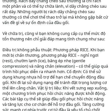
thường. Rách dây chằng chéo sau thường là chỉ rách
một phần và có thể tự chữa lành, vì dây chằng chéo sau
rất dày. Những người bị rách dây chằng chéo sau
thường có thể chơi thể thao trở lại mà không gặp bất cứ
vấn đề gì về sự ổn định của đầu gối.
Về chữa trị, cũng vì bạn không cung cấp cụ thể mức độ
tổn thương nên chỉ giải đáp mang tính chung như sau:
Điều trị không phẫu thuật: Phương pháp RICE. Khi bạn
mới bị chấn thương, phương pháp RICE – nghỉ ngơi
(rest), chườm lạnh (ice), băng ép nhẹ (gentle
compression) và nâng chân (elevation) – có thể giúp quá
trình hồi phục diễn ra nhanh hơn. Cố định: Có thể sử
dụng khung nhựa hỗ trợ để hạn chế chuyển động đầu
gối. Khi đi lại sử dụng nạng để tránh đặt trọng lượng cơ
thể lên cẳng chân. Vật lý trị liệu: Khi vết sưng xẹp xuống,
một chương trình phục hồi chức năng được khởi động.
Các bài tập cụ thể sẽ giúp đầu gối phục hồi chức năng
và tăng lực cho cơ chân để hỗ trợ đầu gối. Tăng cường
sức mạnh cơ phía trước cơ tứ đầu là yếu tố chủ chốt