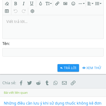
Xóa định dạng
In đậm
In nghiêng
Gạch chân
Màu chữ
Kích thước
Chèn liên kết
Chèn hình ảnh
Mặt cười
Chèn
Căn lề
Danh
Insert table
Quay lại
Làm lại
Bật/tắt BB code
Viết trả lời...
Tên
TRẢ LỜI
XEM THỬ
Facebook
Twitter
Reddit
Tumblr
WhatsApp
Email
Link
Chia sẻ:
Bài viết liên quan
Những điều cần lưu ý khi sử dụng thuốc không kê đơn