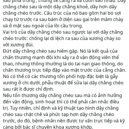
vào phía trong , chúng sẽ căng ra và cuốn vào nhau. Dây
chằng chéo sau là một dây chằng khoẻ, dầy hơn dây
chằng chéo trước. Cấu trúc của nó bao gồm hai bó sợi
chạy từ trước ra sau bám ở diện sau gai trên mâm chày
và ở mặt sau ngoài của lồi cầu trong.
Vai trò của dây chằng chéo sau ngược lại với dây chằng
chéo trước: chống lại di lệch ra sau của xương chày so
với xương đùi.
Đứt dây chằng chéo sau hiếm gặp. Nó là kết quả của
chấn thương mạnh đôi khi xảy ra ở vận động viên thể
thao, nhưng thông thường là do tai nạn giao thông, do
chấn thương trực tiếp đập vào mặt trước của cẳng chân.
Nó có thể có các thương tổn phối hợp đặc biệt là gẫy
xương ở chi dưới, phẫu thuật để sửa lại dây chằng chéo
sau rất ít được chỉ định.
Nếu tổn thương dây chằng chéo sau mà có ảnh hưởng
đến vận động, sinh hoạt thì có thể phải cân nhắc điều
trị. Tuy nhiên, chỉ định và kỹ thuật tạo hình dây chằng
chéo sau chặt chẽ và phức tạp hơn dây chằng chéo
trước, do đó, bệnh nhân nên được tư vấn trực tiếp và kỹ
càng bởi bác sĩ chuyên khoa xương khớp.