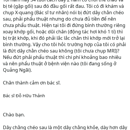
bị té (gập gối) sau đó đầu gối rất đau. Tôi có đi khám và
chụp X-quang (Bác sĩ tư nhân) nói bị đứt dây chằn chéo
sau, phải phẩu thuật nhưng do chưa đủ tiền để nên
chưa phẩu thuật. Hiện tại tôi đi đứng bình thường riêng
xoay khớp gối, hoặc dũi chân (động tác hơi khó 1 tí) thì
bị trật khớp, khi đó phải lắc lắc chân thì khớp mới trở lại
bình thường. Vậy cho tôi hỏi: trường hợp của tôi có phải
là đứt dây chằn chéo sau không (tôi chưa chụp MRI)?
Nếu đứt phải phẩu thuật thì chi phí khoảng bao nhiêu
và nên phẩu thuật ở bệnh viện nào (tôi đang sống ở
Quảng Ngãi).
Chân thành cảm ơn bác sĩ.
Bác sĩ Đỗ Hữu Thảnh
Chào bạn.
Dây chằng chéo sau là một dây chằng khỏe, dày hơn dây