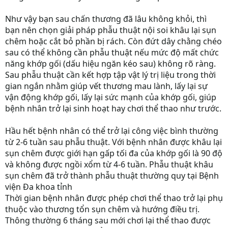
Như vậy bạn sau chấn thương đã lâu không khỏi, thì
bạn nên chọn giải pháp phẫu thuật nội soi khâu lại sụn
chêm hoặc cắt bỏ phần bị rách. Còn đứt dây chằng chéo
sau có thể không cần phẫu thuật nếu mức độ mất chức
năng khớp gối (dấu hiệu ngăn kéo sau) không rõ ràng.
Sau phẫu thuật cần kết hợp tập vật lý trị liệu trong thời
gian ngắn nhằm giúp vết thương mau lành, lấy lại sự
vận động khớp gối, lấy lại sức mạnh của khớp gối, giúp
bệnh nhân trở lại sinh hoạt hay chơi thể thao như trước.
Hầu hết bệnh nhân có thể trở lại công việc bình thường
từ 2-6 tuần sau phẫu thuật. Với bệnh nhân được khâu lại
sụn chêm được giới hạn gấp tối đa của khớp gối là 90 độ
và không được ngồi xổm từ 4-6 tuần. Phẫu thuật khâu
sụn chêm đã trở thành phẫu thuật thường quy tại Bệnh
viện Đa khoa tỉnh
Thời gian bệnh nhân được phép chơi thể thao trở lại phụ
thuộc vào thương tổn sụn chêm và hướng điều trị.
Thông thường 6 tháng sau mới chơi lại thể thao được