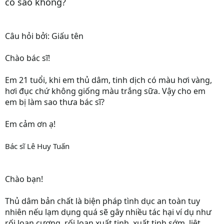
có sao không?
Câu hỏi bởi: Giấu tên
Chào bác sĩ!
Em 21 tuổi, khi em thủ dâm, tinh dịch có màu hơi vàng,
hơi đục chứ không giống màu trắng sữa. Vậy cho em
em bị làm sao thưa bác sĩ?
Em cảm ơn ạ!
Bác sĩ Lê Huy Tuấn
Chào bạn!
Thủ dâm bản chất là biện pháp tình dục an toàn tuy
nhiên nếu lạm dụng quá sẽ gây nhiều tác hại ví dụ như
rối loạn cương, rối loạn xuất tinh, xuất tinh sớm, liệt