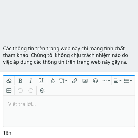
Các thông tin trên trang web này chỉ mang tính chất
tham khảo. Chúng tôi không chịu trách nhiệm nào do
việc áp dụng các thông tin trên trang web này gây ra.
Xóa định dạng
In đậm
In nghiêng
Gạch chân
Màu chữ
Kích thước
Chèn liên kết
Chèn hình ảnh
Mặt cười
Chèn
Căn lề
Danh
Insert table
Quay lại
Làm lại
Bật/tắt BB code
Viết trả lời...
Tên