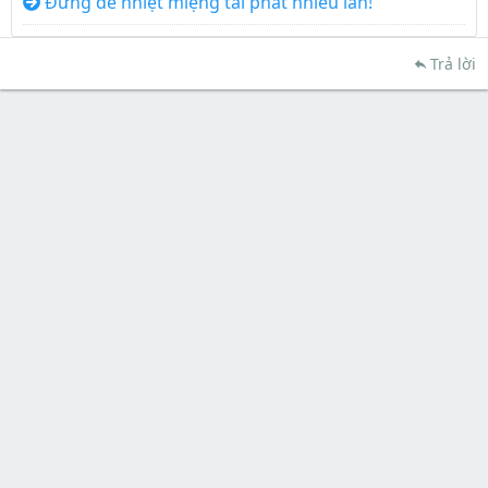
Đừng để nhiệt miệng tái phát nhiều lần!
Trả lời