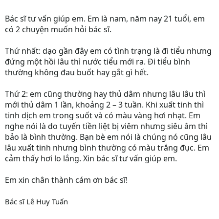
Bác sĩ tư vấn giúp em. Em là nam, năm nay 21 tuổi, em
có 2 chuyện muốn hỏi bác sĩ.
Thứ nhất: dạo gần đây em có tình trạng là đi tiểu nhưng
đứng một hồi lâu thì nước tiểu mới ra. Đi tiểu bình
thường không đau buốt hay gắt gì hết.
Thứ 2: em cũng thường hay thủ dâm nhưng lâu lâu thì
mới thủ dâm 1 lần, khoảng 2 – 3 tuần. Khi xuất tinh thì
tinh dịch em trong suốt và có màu vàng hơi nhạt. Em
nghe nói là do tuyến tiền liệt bị viêm nhưng siêu âm thì
bảo là bình thường. Bạn bè em nói là chúng nó cũng lâu
lâu xuất tinh nhưng bình thường có màu trắng đục. Em
cảm thấy hơi lo lắng. Xin bác sĩ tư vấn giúp em.
Em xin chân thành cám ơn bác sĩ!
Bác sĩ Lê Huy Tuấn