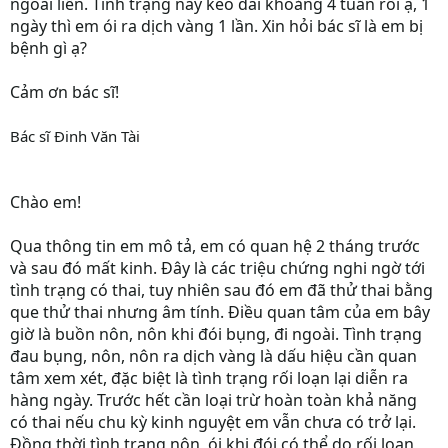
ngoài liền. Tình trạng này kéo dài khoảng 4 tuần rồi ạ, 1
ngày thì em ói ra dịch vàng 1 lần. Xin hỏi bác sĩ là em bị
bệnh gì ạ?
Cảm ơn bác sĩ!
Bác sĩ Đinh Văn Tài
Chào em!
Qua thông tin em mô tả, em có quan hệ 2 tháng trước
và sau đó mất kinh. Đây là các triệu chứng nghi ngờ tới
tình trạng có thai, tuy nhiên sau đó em đã thử thai bằng
que thử thai nhưng âm tính. Điều quan tâm của em bây
giờ là buồn nôn, nôn khi đói bụng, đi ngoài. Tình trạng
đau bụng, nôn, nôn ra dịch vàng là dấu hiệu cần quan
tâm xem xét, đặc biệt là tình trạng rối loạn lại diễn ra
hàng ngày. Trước hết cần loại trừ hoàn toàn khả năng
có thai nếu chu kỳ kinh nguyệt em vẫn chưa có trở lại.
Đồng thời tình trạng nôn, ói khi đói có thể do rối loạn,