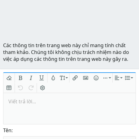
Các thông tin trên trang web này chỉ mang tính chất
tham khảo. Chúng tôi không chịu trách nhiệm nào do
việc áp dụng các thông tin trên trang web này gây ra.
Xóa định dạng
In đậm
In nghiêng
Gạch chân
Màu chữ
Kích thước
Chèn liên kết
Chèn hình ảnh
Mặt cười
Chèn
Căn lề
Danh
Insert table
Quay lại
Làm lại
Bật/tắt BB code
Viết trả lời...
Tên