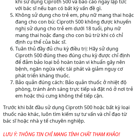
khi sử dụng Ciproth 500 và báo cáo ngay lập tức
với bác sĩ nếu bạn có bất kỳ vấn đề gì.
Không sử dụng cho trẻ em, phụ nữ mang thai hoặc
đang cho con bú:
Ciproth 500 không được khuyến
nghị sử dụng cho trẻ em dưới 18 tuổi, phụ nữ
mang thai hoặc đang cho con bú trừ khi có chỉ
định cụ thể của bác sĩ.
Tuân thủ đầy đủ chu kỳ điều trị:
Hãy sử dụng
Ciproth 500 đúng theo đúng chu kỳ được chỉ định
để đảm bảo loại bỏ hoàn toàn vi khuẩn gây nên
bệnh, ngăn ngừa việc tái phát và giảm nguy cơ
phát triển kháng thuốc.
Bảo quản đúng cách:
Bảo quản thuốc ở nhiệt độ
phòng, tránh ánh sáng trực tiếp và đặt nó ở nơi trẻ
em hoặc thú cưng không thể tiếp cận.
Trước khi bắt đầu sử dụng Ciproth 500 hoặc bất kỳ loại
thuốc nào khác, luôn tìm kiếm sự tư vấn và chỉ đạo từ
bác sĩ hoặc nhà y tế chuyên nghiệp.
LƯU Ý: THÔNG TIN CHỈ MANG TÍNH CHẤT THAM KHẢO!