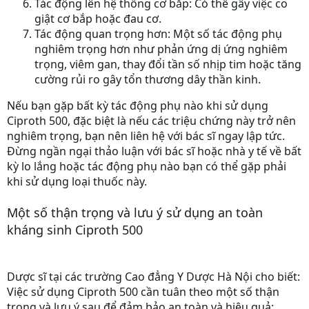
Tác động lên hệ thống cơ bắp:
Có thể gây việc co
giật cơ bắp hoặc đau cơ.
Tác động quan trọng hơn:
Một số tác động phụ
nghiêm trọng hơn như phản ứng dị ứng nghiêm
trọng, viêm gan, thay đổi tần số nhịp tim hoặc tăng
cường rủi ro gây tổn thương dây thần kinh.
Nếu bạn gặp bất kỳ tác động phụ nào khi sử dụng
Ciproth 500, đặc biệt là nếu các triệu chứng này trở nên
nghiêm trọng, bạn nên liên hệ với bác sĩ ngay lập tức.
Đừng ngần ngại thảo luận với bác sĩ hoặc nhà y tế về bất
kỳ lo lắng hoặc tác động phụ nào bạn có thể gặp phải
khi sử dụng loại thuốc này.
Một số thận trọng và lưu ý sử dụng an toàn
kháng sinh Ciproth 500
Dược sĩ tại các
trường Cao đẳng Y Dược Hà Nội
cho biết:
Việc sử dụng Ciproth 500 cần tuân theo một số thận
trọng và lưu ý sau để đảm bảo an toàn và hiệu quả: