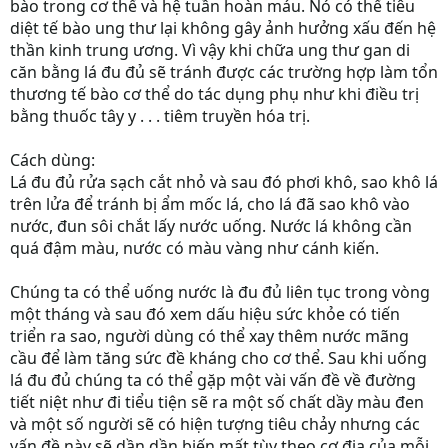
bào trong cơ thể và hệ tuần hoàn máu. Nó có thể tiêu
diệt tế bào ung thư lại không gây ảnh hưởng xấu đến hệ
thần kinh trung ương. Vì vậy khi chữa ung thư gan di
căn bằng lá đu đủ sẽ tránh được các trường hợp làm tổn
thương tế bào cơ thể do tác dụng phụ như khi điều trị
bằng thuốc tây y . . . tiêm truyền hóa trị.
Cách dùng:
Lá đu đủ rửa sạch cắt nhỏ và sau đó phơi khô, sao khô lá
trên lửa để tránh bị ẩm mốc lá, cho lá đã sao khô vào
nước, đun sôi chắt lấy nước uống. Nước lá không cần
quá đậm màu, nước có màu vàng như cánh kiến.
Chúng ta có thể uống nước là đu đủ liên tục trong vòng
một tháng và sau đó xem dấu hiệu sức khỏe có tiến
triển ra sao, người dùng có thể xay thêm nước mãng
cầu để làm tăng sức đề kháng cho cơ thể. Sau khi uống
lá đu đủ chúng ta có thể gặp một vài vấn đề về đường
tiết niệt như đi tiểu tiện sẽ ra một số chất dầy màu đen
và một số người sẽ có hiện tượng tiêu chảy nhưng các
vấn đề này sẽ dần dần biến mất tùy theo cơ địa của mỗi