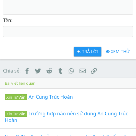
Tên
TRẢ LỜI
XEM THỬ
Facebook
Twitter
Reddit
Tumblr
WhatsApp
Email
Link
Chia sẻ:
Bài viết liên quan
An Cung Trúc Hoàn
Xin Tư Vấn
Trường hợp nào nên sử dụng An Cung Trúc
Xin Tư Vấn
Hoàn