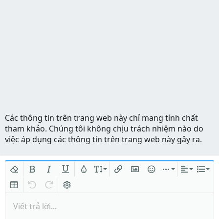
Các thông tin trên trang web này chỉ mang tính chất
tham khảo. Chúng tôi không chịu trách nhiệm nào do
việc áp dụng các thông tin trên trang web này gây ra.
Xóa định dạng
In đậm
In nghiêng
Gạch chân
Màu chữ
Kích thước
Chèn liên kết
Chèn hình ảnh
Mặt cười
Chèn
Căn lề
Danh
Insert table
Quay lại
Làm lại
Bật/tắt BB code
Viết trả lời...