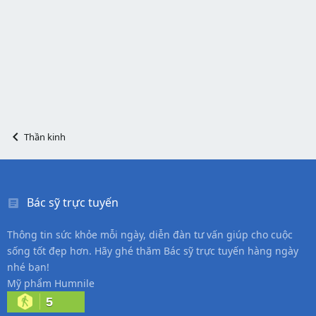
Thần kinh
Bác sỹ trực tuyến
Thông tin sức khỏe mỗi ngày, diễn đàn tư vấn giúp cho cuộc
sống tốt đẹp hơn. Hãy ghé thăm Bác sỹ trực tuyến hàng ngày
nhé bạn!
Mỹ phẩm Humnile
5