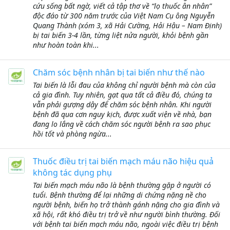
cứu sống bất ngờ, viết cả tập thơ về “lọ thuốc ân nhân”
độc đáo từ 300 năm trước của Việt Nam Cụ ông Nguyễn
Quang Thành (xóm 3, xã Hải Cường, Hải Hậu – Nam Định)
bị tai biến 3-4 lần, từng liệt nửa người, khỏi bệnh gần
như hoàn toàn khi...
Chăm sóc bệnh nhân bị tai biến như thế nào
Tai biến là lỗi đau của không chỉ người bệnh mà còn của
cả gia đình. Tuy nhiên, gạt qua tất cả điều đó, chúng ta
vẫn phải gượng dậy để chăm sóc bệnh nhân. Khi người
bệnh đã qua cơn nguy kịch, được xuất viện về nhà, bạn
đang lo lắng về cách chăm sóc người bệnh ra sao phục
hồi tốt và phòng ngừa...
Thuốc điều trị tai biến mạch máu não hiệu quả
không tác dụng phụ
Tai biến mạch máu não là bệnh thường gặp ở người có
tuổi. Bệnh thường để lại những di chứng nặng nề cho
người bệnh, biến họ trở thành gánh nặng cho gia đình và
xã hội, rất khó điều trị trở về như người bình thường. Đối
với bệnh tai biến mạch máu não, ngoài việc điều trị bệnh