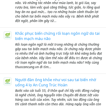
não. Và những tác nhân như mùa lạnh, bị gió lùa, say
rượu bia, làm việc quá căng thẳng, tức giận, lo lắng quá
hay ăn no quá mức… tạo ra những hoàn cảnh thuận lợi
cho bệnh tai biến mạch máu não xảy ra. Bệnh khởi phát
đột ngột, phần lớn gây tử...
Khắc phục biến chứng rối loạn ngôn ngữ do tai
biến mạch máu não
Rối loạn ngôn ngữ là một trong những di chứng thường
gặp sau tai biến mạch máu não. Di chứng này được phân
ra nhiều thể và ảnh hưởng trực tiếp tới khả năng biểu đạt
của bệnh nhân. Vậy làm thế nào để điều trị được di chứng
rối loạn ngôn ngữ do tai biến mạch máu não? Hãy cùng
thuocancung.vn đi tìm...
Người đàn ông khỏe như voi sau tai biến nhờ
uống 4 lọ An Cung Trúc Hoàn
Bước vào cái tuổi 55, ở thôn quê chỉ lấy việc đồng ruộng
là nghề chính, ông Nguyễn Văn Chuyên đã được liệt vào
hàng cao tuổi của xóm. Tuy nhiên, sức lao động của ông
thì cánh thanh niên còn theo dài. Hàng ngày ông vẫn còn