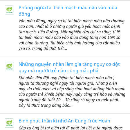
Phòng ngừa tai biến mạch máu não vào mùa
đông
Vào màu đông, nguy cơ bị tai biến mạch máu não thường
cao hơn, nhất là ở những người già yếu hoặc mắc bệnh
tim mạch, tiểu đường. Một nghiên cứu chỉ ra rằng, tỉ lệ
tai biến mạch máu não vào mùa đông tăng hơn 15% so
với bình thường. Tai biến chịu ảnh hưởng của rất nhiều
yếu tố, trong đó thời tiết...
Những nguyên nhân làm gia tăng nguy cơ đột
quỵ mà người trẻ nào cũng mắc phải
Khi nhắc đến đột quỵ (bệnh tai biến mạch máu não )
người ta thường nghĩ ngay tới người già. Nhưng hiện
nay, do thói quen và nếp sống sinh hoạt không lành mạnh
của người trẻ khiến bệnh này ngày càng trẻ hóa và những
người trong độ tuổi 20 – 30 cũng có nguy cơ mắc phải.
Đây là thực trạng đáng báo...
Bình phục thần kì nhờ An Cung Trúc Hoàn
Gặp cụ ông bị tai biến tái đi phát lại liệt nửa người được