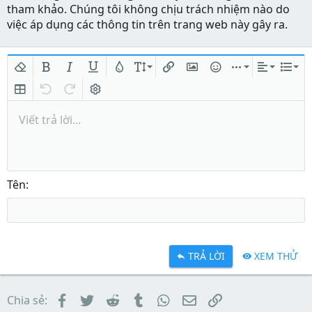
tham khảo. Chúng tôi không chịu trách nhiệm nào do
việc áp dụng các thông tin trên trang web này gây ra.
Xóa định dạng
In đậm
In nghiêng
Gạch chân
Màu chữ
Kích thước
Chèn liên kết
Chèn hình ảnh
Mặt cười
Chèn
Căn lề
Danh
Insert table
Quay lại
Làm lại
Bật/tắt BB code
Viết trả lời...
Tên
TRẢ LỜI
XEM THỬ
Facebook
Twitter
Reddit
Tumblr
WhatsApp
Email
Link
Chia sẻ: