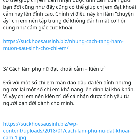
có thể giúp chị em cảm nhận được tình cảm của người
bạn đời cũng như đây cũng có thể giúp chị em đạt khoái
cảm hay lên đỉnh cao. Chính vì điều này khi làm “chuyện
ấy” chị em nên tập trung để không đánh mất cơ hội
cũng như cảm giác cực khoái.
https://suckhoesausinh.biz/nhung-cach-tang-ham-
muon-sau-sinh-cho-chi-em/
3/ Cách làm phụ nữ đạt khoái cảm – Kiên trì
Đối với một số chị em màn dạo đầu đã lên đỉnh nhưng
ngược lại một số chị em khả năng lên đỉnh lại khó khăn.
Vì vậy chị em nên kiên trì để cả nhận được tình yêu từ
người bạn đời dành cho mình.
https://suckhoesausinh.biz/wp-
content/uploads/2018/01/cach-lam-phu-nu-dat-khoai-
cam-1.jpg