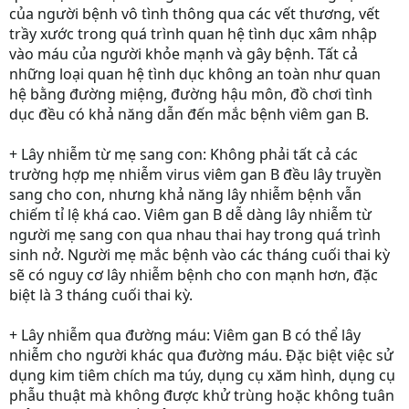
của người bệnh vô tình thông qua các vết thương, vết
trầy xước trong quá trình quan hệ tình dục xâm nhập
vào máu của người khỏe mạnh và gây bệnh. Tất cả
những loại quan hệ tình dục không an toàn như quan
hệ bằng đường miệng, đường hậu môn, đồ chơi tình
dục đều có khả năng dẫn đến mắc bệnh viêm gan B.
+
Lây nhiễm từ mẹ sang con
: Không phải tất cả các
trường hợp mẹ nhiễm virus viêm gan B đều lây truyền
sang cho con, nhưng khả năng lây nhiễm bệnh vẫn
chiếm tỉ lệ khá cao. Viêm gan B dễ dàng lây nhiễm từ
người mẹ sang con qua nhau thai hay trong quá trình
sinh nở. Người mẹ mắc bệnh vào các tháng cuối thai kỳ
sẽ có nguy cơ lây nhiễm bệnh cho con mạnh hơn, đặc
biệt là 3 tháng cuối thai kỳ.
+
Lây nhiễm qua đường máu
: Viêm gan B có thể lây
nhiễm cho người khác qua đường máu. Đặc biệt việc sử
dụng kim tiêm chích ma túy, dụng cụ xăm hình, dụng cụ
phẫu thuật mà không được khử trùng hoặc không tuân