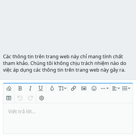
Các thông tin trên trang web này chỉ mang tính chất
tham khảo. Chúng tôi không chịu trách nhiệm nào do
việc áp dụng các thông tin trên trang web này gây ra.
Xóa định dạng
In đậm
In nghiêng
Gạch chân
Màu chữ
Kích thước
Chèn liên kết
Chèn hình ảnh
Mặt cười
Chèn
Căn lề
Danh
Insert table
Quay lại
Làm lại
Bật/tắt BB code
Viết trả lời...