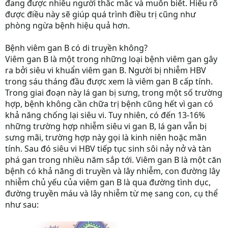
đang được nhiều người thắc mắc và muốn biết. Hiểu rõ
được điều này sẽ giúp quá trình điều trị cũng như
phòng ngừa bệnh hiệu quả hơn.
Bệnh viêm gan B có di truyền không?
Viêm gan B là một trong những loại bệnh viêm gan gây
ra bởi siêu vi khuẩn viêm gan B. Người bị nhiễm HBV
trong sáu tháng đầu được xem là viêm gan B cấp tính.
Trong giai đoạn này lá gan bị sưng, trong một số trường
hợp, bệnh không cần chữa trị bệnh cũng hết vì gan có
khả năng chống lại siêu vi. Tuy nhiên, có đến 13-16%
những trường hợp nhiễm siêu vi gan B, lá gan vẫn bị
sưng mãi, trường hợp này gọi là kinh niên hoặc mãn
tính. Sau đó siêu vi HBV tiếp tục sinh sôi nảy nở và tàn
phá gan trong nhiều năm sắp tới. Viêm gan B là một căn
bệnh có khả năng di truyền và lây nhiễm, con đường lây
nhiễm chủ yếu của viêm gan B là qua đường tình dục,
đường truyền máu và lây nhiễm từ mẹ sang con, cụ thể
như sau: