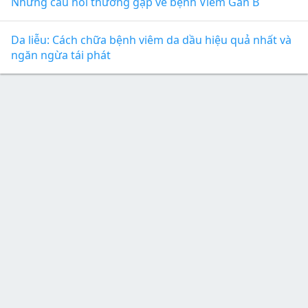
Nhưng câu hỏi thường gặp về bệnh Viêm Gan B
Da liễu: Cách chữa bệnh viêm da dầu hiệu quả nhất và
ngăn ngừa tái phát