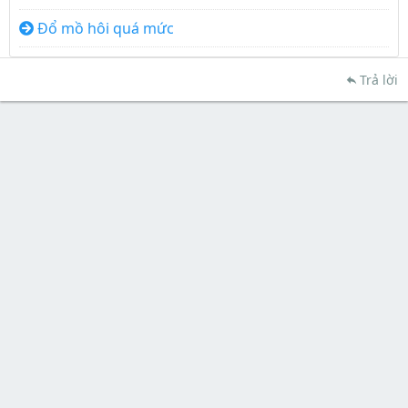
Đổ mồ hôi quá mức
Trả lời