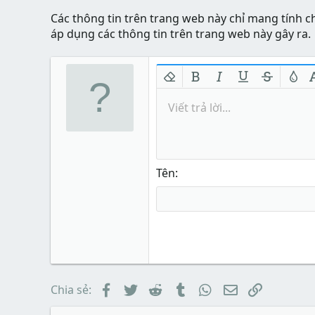
Các thông tin trên trang web này chỉ mang tính c
áp dụng các thông tin trên trang web này gây ra.
Xóa định dạng
In đậm
In nghiêng
Gạch chân
Gạch nga
Màu 
Viết trả lời...
Tên
Facebook
Twitter
Reddit
Tumblr
WhatsApp
Email
Link
Chia sẻ: