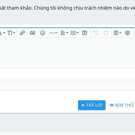
hất tham khảo. Chúng tôi không chịu trách nhiệm nào do vi
ng
chữ
Phông chữ
Kích thước
Chèn liên kết
Chèn hình ảnh
Mặt cười
Chèn
Căn lề
Danh sách
Insert table
Quay lại
Làm lại
Bản thả
Bật/t
TRẢ LỜI
XEM THỬ