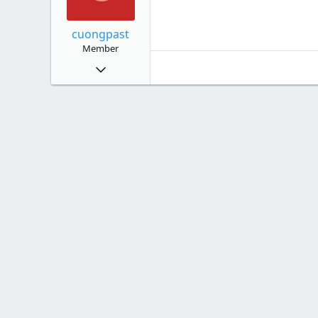
cuongpast
Member
87
2
8
38
Xu
0