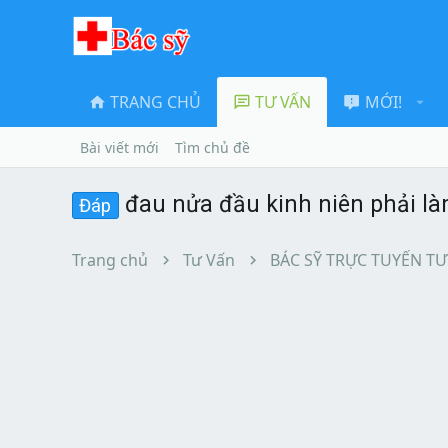
TRANG CHỦ
TƯ VẤN
MỚI!
Bài viết mới
Tìm chủ đề
đau nửa đầu kinh niên phải l
Đáp
Trang chủ
Tư Vấn
BÁC SỸ TRỰC TUYẾN TƯ