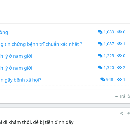
hông
1,083
0
g tin chứng bệnh trĩ chuẩn xác nhất ?
1,087
1
h lý ở nam giới
1,225
0
h lý ở nam giới
1,320
2
n gây bệnh xã hội?
948
1
Trả lờ
#
 đi khám thôi, dễ bị tiền đình đấy