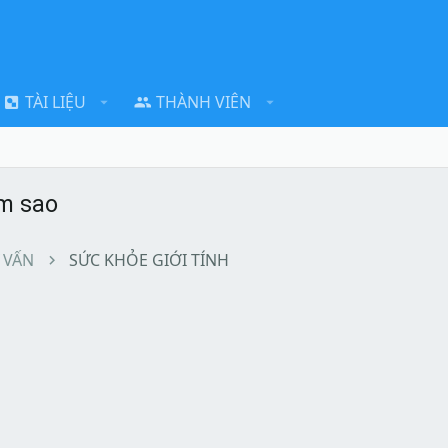
TÀI LIỆU
THÀNH VIÊN
àm sao
 VẤN
SỨC KHỎE GIỚI TÍNH