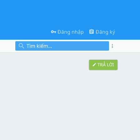
Đăng nhập
Đăng ký
TRẢ LỜI