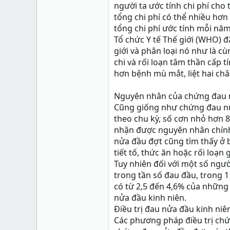
Xu
0
người ta ước tính chi phí cho
tổng chi phí có thể nhiều hơn 
tổng chi phí ước tính mỗi năm 
Tổ chức Y tế Thế giới (WHO) 
giới và phân loại nó như là c
chi và rối loạn tâm thần cấp
hơn bệnh mù mắt, liệt hai ch
Nguyên nhân của chứng đau 
Cũng giống như chứng đau nử
theo chu kỳ, số cơn nhỏ hơn 
nhận được nguyên nhân chính
nửa đầu đợt cũng tìm thấy ở 
tiết tố, thức ăn hoặc rối loạn 
Tuy nhiên đối với một số ngườ
trong tần số đau đầu, trong 1
có từ 2,5 đến 4,6% của những
nửa đầu kinh niên.
Điều trị đau nửa đầu kinh niê
Các phương pháp điều trị ch