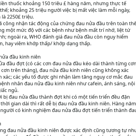
 tiền thuốc khoảng 150 triêu £ hàng năm, nhưng thực tế
thế; khoảng 25 triệu người việc bị mất việc làm mỗi ngày,
là 2250£ triệu.
đã công nhận tác động của chứng đau nửa đầu trên toàn th
ùng một mức độ với các bệnh như bệnh mất trí nhớ, liệt tứ
 tính; ngoài ra, WHO đánh giá đau nửa đầu còn nguy hiểm
ân, hay viêm khớp thấp/ khớp dạng thấp.
nửa đầu kinh niên
a đầu đợt (có các cơn đau nửa đầu kéo dài thành từng cơn
8 cơn trên tháng), đau nửa đầu kinh niên cũng không xác
 xác; các yếu tố được ghi nhận làm tăng nguy cơ mắc đau
bệnh nhân đau nửa đầu kinh niên như cafein, ánh sáng, nội
giấc ngủ.
i bị đau nửa đầu thành đợt khi có một tiến triển đều đặn
 thời gian dài thì rất dễ bị đau nửa đầu kinh niên. Hàng năm
 người có kinh nghiệm đau nửa đầu đợt tiến triển thành đa
n
ứng đau nửa đầu kinh niên được xác định cũng tương tự nh