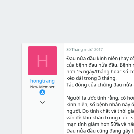
30 Tháng mười 2017
H
Đau nửa đầu kinh niên (hay cò
của bệnh đau nửa đầu. Bệnh 
hơn 15 ngày/tháng hoăc số cơ
kéo dài trong 3 tháng.
hongtrang
Tác động của chứng đau nửa đ
New Member
Người ta ước tính rằng, có hơn
8
kinh niên, số bệnh nhân này ở
0
người. Do tính chất và thời 
vấn đề khó khăn trong cuộc 
1
mạn tính giảm hơn 50% về năn
30
Đau nửa đầu cũng đang gây tốn