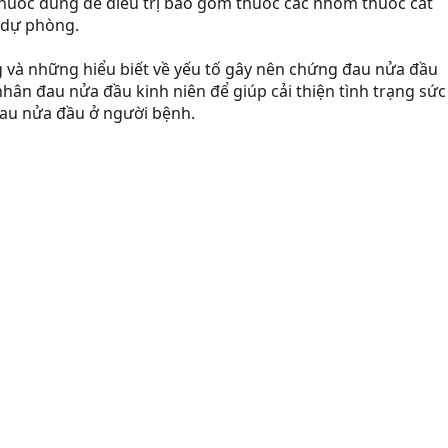
huốc dùng để điều trị bao gồm thuốc các nhóm thuốc cắt
 dự phòng.
ng và những hiểu biết về yếu tố gây nên chứng đau nửa đầu
nhân đau nửa đầu kinh niên để giúp cải thiện tình trạng sức
đau nửa đầu ở người bệnh.