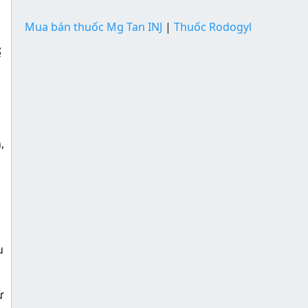
Mua bán thuốc Mg Tan INJ
|
Thuốc Rodogyl
ế
,
u
ư