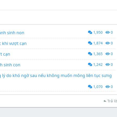
ránh sinh non
1,950
0
c khi vượt cạn
1,874
0
t cạn
1,365
0
h sinh con
1,242
0
 lý do khó ngờ sau nếu không muốn mông liên tục sưng
1,070
0
Trả lờ