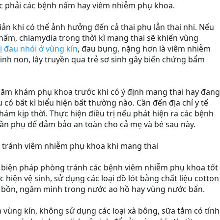
mắc phải các bệnh nấm hay viêm nhiễm phụ khoa.
n khi có thể ảnh hưởng đến cả thai phụ lẫn thai nhi. Nếu
nấm, chlamydia trong thời kì mang thai sẽ khiến vùng
ị đau nhói ở vùng kín
, đau bụng, nặng hơn là viêm nhiễm
sinh non, lây truyền qua trẻ sơ sinh gây biến chứng bẩm
 thăm khám phụ khoa trước khi có ý định mang thai hay đang
 có bất kì biểu hiện bất thường nào. Cần đến địa chỉ y tế
m kịp thời. Thực hiện điều trị nếu phát hiện ra các bệnh
ần phụ để đảm bảo an toàn cho cả mẹ và bé sau này.
 tránh viêm nhiễm phụ khoa khi mang thai
à biện pháp phòng tránh các bệnh viêm nhiễm phụ khoa tốt
 hiện vệ sinh, sử dụng các loại đồ lót bằng chất liệu cotton
bồn, ngâm mình trong nước ao hồ hay vùng nước bẩn.
vùng kín, không sử dụng các loại xà bông, sữa tắm có tính