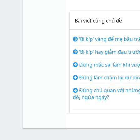
Bài viết cùng chủ đề
‘Bí kíp’ vàng để mẹ bầu t
‘Bí kíp’ hay giảm đau trướ
Đừng mắc sai lầm khi vượ
Đừng làm chậm lại dự địn
Đừng chủ quan với những
đỏ, ngứa ngáy?