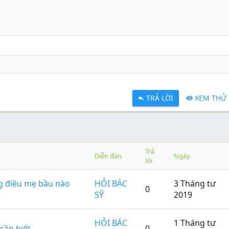
TRẢ LỜI
XEM THỬ
Trả
Diễn đàn
Ngày
lời
g điều mẹ bầu nào
HỎI BÁC
3 Tháng tư
0
SỸ
2019
HỎI BÁC
1 Tháng tư
cần biết
0