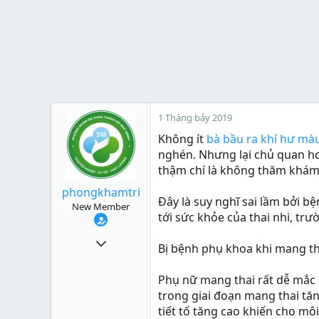
1 Tháng bảy 2019
Không ít
bà bầu ra khí hư mà
nghén. Nhưng lại chủ quan hoặ
thậm chí là không thăm khám
phongkhamtri
Đây là suy nghĩ sai lầm bởi 
New Member
tới sức khỏe của thai nhi, trư
17
Bị bệnh phụ khoa khi mang t
0
Phụ nữ mang thai rất dễ mắc 
1
trong giai đoạn mang thai tăn
32
tiết tố tăng cao khiến cho mô