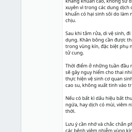
kháng khuẩn cao, không sử dụ
xuyên vì trong các dung dịch có
khuẩn có hại sinh sôi do làm 
chịu.
Sau khi tắm rửa, di vệ sinh, 
dụng. Khăn bông cần được tha
trong vùng kín, đặc biệt phụ 
tử cung.
Thời điểm ở những tuần đầu ma
sẽ gây nguy hiểm cho thai nhi
thực hiện vệ sinh cơ quan si
cao su, không xuất tinh vào t
Nếu có bất kì dấu hiệu bất t
ngứa, hay dịch có mùi, viêm 
thời.
Lưu ý cần nhớ và chắc chắn ph
các bệnh viêm nhiễm vùng kín.