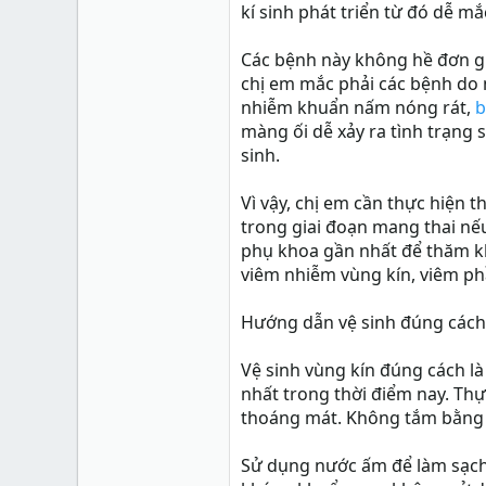
248 Trần Hưng Đạo
kí sinh phát triển từ đó dễ 
phongkhamchuabenhtri.com
Các bệnh này không hề đơn giả
Xu
46
chị em mắc phải các bệnh do 
nhiễm khuẩn nấm nóng rát,
b
màng ối dễ xảy ra tình trạng 
sinh.
Vì vậy, chị em cần thực hiện
trong giai đoạn mang thai nếu
phụ khoa gần nhất để thăm khá
viêm nhiễm vùng kín, viêm ph
Hướng dẫn vệ sinh đúng cách
Vệ sinh vùng kín đúng cách l
nhất trong thời điểm nay. Thực
thoáng mát. Không tắm bằng 
Sử dụng nước ấm để làm sạch 