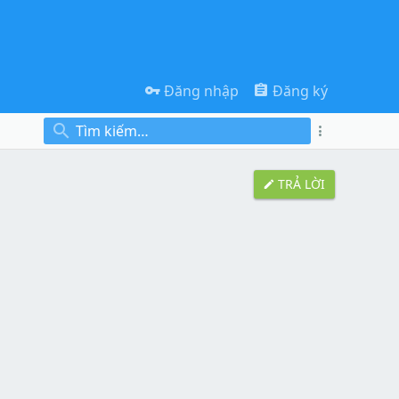
Đăng nhập
Đăng ký
TRẢ LỜI