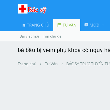
TRANG CHỦ
TƯ VẤN
MỚI!
Bài viết mới
Tìm chủ đề
bà bầu bị viêm phụ khoa có nguy h
Trang chủ
Tư Vấn
BÁC SỸ TRỰC TUYẾN TƯ