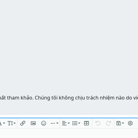
hất tham khảo. Chúng tôi không chịu trách nhiệm nào do vi
ng
chữ
Phông chữ
Kích thước
Chèn liên kết
Chèn hình ảnh
Mặt cười
Chèn
Căn lề
Danh sách
Insert table
Quay lại
Làm lại
Bản thả
Bật/t