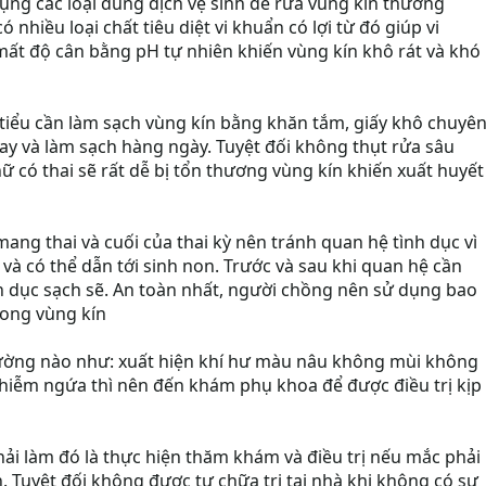
ng các loại dung dịch vệ sinh để rửa vùng kín thường
 nhiều loại chất tiêu diệt vi khuẩn có lợi từ đó giúp vi
mất độ cân bằng pH tự nhiên khiến vùng kín khô rát và khó
đi tiểu cần làm sạch vùng kín bằng khăn tắm, giấy khô chuyê
y và làm sạch hàng ngày. Tuyệt đối không thụt rửa sâu
nữ có thai sẽ rất dễ bị tổn thương vùng kín khiến xuất huyết
ng thai và cuối của thai kỳ nên tránh quan hệ tình dục vì
 và có thể dẫn tới sinh non. Trước và sau khi quan hệ cần
nh dục sạch sẽ. An toàn nhất, người chồng nên sử dụng bao
rong vùng kín
hường nào như: xuất hiện khí hư màu nâu không mùi không
nhiễm ngứa thì nên đến khám phụ khoa để được điều trị kịp
ải làm đó là thực hiện thăm khám và điều trị nếu mắc phải
 Tuyệt đối không được tự chữa trị tại nhà khi không có sự