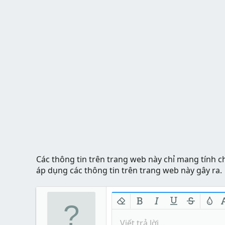
Các thông tin trên trang web này chỉ mang tính c
áp dụng các thông tin trên trang web này gây ra.
Xóa định dạng
In đậm
In nghiêng
Gạch chân
Gạch nga
Màu 
Viết trả lời...