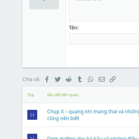
Tên
Facebook
Twitter
Reddit
Tumblr
WhatsApp
Email
Link
Chia sẻ:
Top
Bài viết liên quan
Chụp X – quang khi mang thai và nhữn
H
cũng nên biết
Dinh dưỡng cho bà bầu và những điều 
H